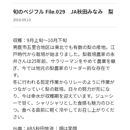
旬のベジフル File.029 JA秋田みなみ 梨
2016.09.10
収穫：9月上旬〜10月下旬
男鹿市五里合地区は東北でも有数の梨の産地。江
戸時代から栽培が始まりました。梨栽培農家の永
井さんは25年前、サラリーマンをやめて農業を継
ぎ、今では地元の梨農家のリーダー的な存在で
す。
冬に行われる剪定作業からリレーのように作業が
つながっていく梨の栽培。日々の努力が形にな
り、今は幸水が収穫期を迎えています。ジューシ
ーで甘く、シャリシャリとした食感も魅力のひと
つ。食べる直前に軽く冷やしてお召し上がりくだ
さい。
出典：ABS秋田放送｜畑は笑顔