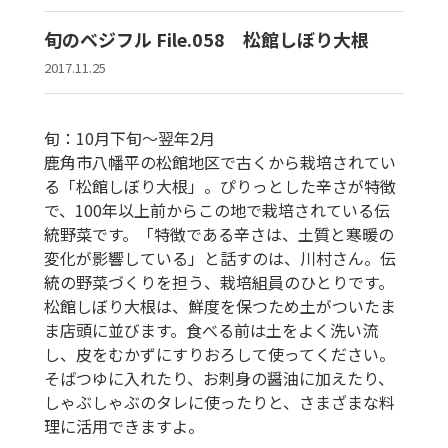
旬のベジフル File.058 松館しぼり大根
2017.11.25
旬：10月下旬〜翌年2月
鹿角市八幡平の松館地区で古くから栽培されてい
る「松館しぼり大根」。ぴりっとした辛さが特徴
で、100年以上前からこの地で栽培されている伝
統野菜です。「特徴である辛さは、土質と寒暖の
変化が影響している」と話すのは、川村さん。伝
統の野菜づくりを担う、栽培組員のひとりです。
松館しぼり大根は、鮮度を保つため土がついたま
ま店頭に並びます。食べる前は土をよく洗い流
し、皮をむかずにすりおろして使ってください。
そばつゆに入れたり、お刺身の醤油に加えたり、
しゃぶしゃぶのタレに使ったりと、さまざまな料
理に活用できますよ。