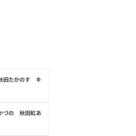
 JA秋田たかのす キ
 JAかづの 秋田紅あ