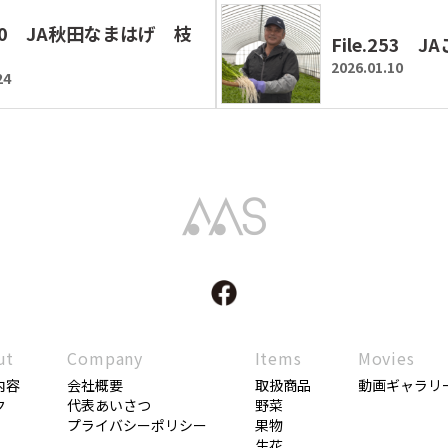
.220 JA秋田なまはげ 枝
File.253 
2026.01.10
24
Akita Agri Support
ut
Company
Items
Movies
内容
会社概要
取扱商品
動画ギャラリ
ク
代表あいさつ
野菜
プライバシーポリシー
果物
生花