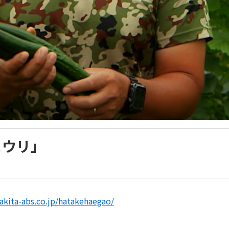
キュウリ」
akita-abs.co.jp/hatakehaegao/