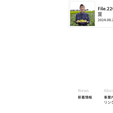
File
豆
2024.08.
News
Abo
新着情報
事業
リン